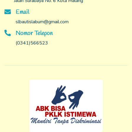
Jalan Surabaya No. 6 Kota Malang
Email
slbautislabum@gmail.com
Nomor Telepon
(0341)566523