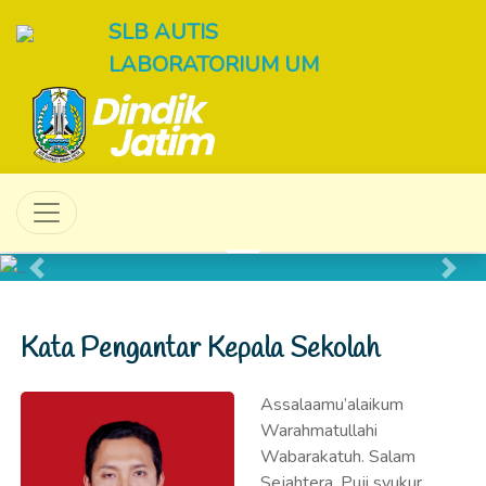
SLB AUTIS
LABORATORIUM UM
Previous
Next
Kata Pengantar Kepala Sekolah
Assalaamu’alaikum
Warahmatullahi
Wabarakatuh. Salam
Sejahtera. Puji syukur